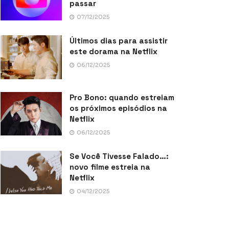
passar
07/12/2025
Últimos dias para assistir
este dorama na Netflix
06/12/2025
Pro Bono: quando estreiam
os próximos episódios na
Netflix
06/12/2025
Se Você Tivesse Falado…:
novo filme estreia na
Netflix
04/12/2025