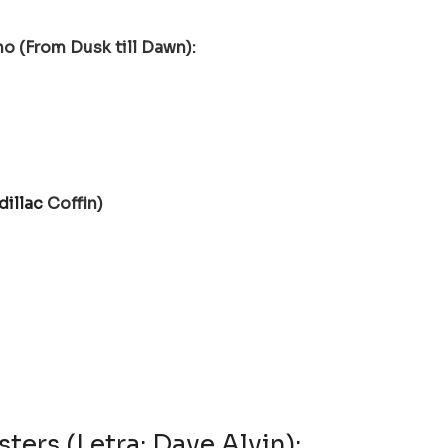
no (
From Dusk till Dawn
):
dillac
Coffin)
ters (Letra: Dave Alvin):