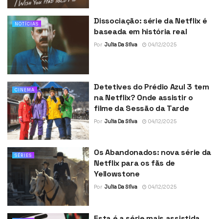
Dissociação: série da Netflix é
NOTÍCIAS
baseada em história real
Por
Julia Da Silva
04/12/2025
Detetives do Prédio Azul 3 tem
CINEMA
na Netflix? Onde assistir o
filme da Sessão da Tarde
Por
Julia Da Silva
04/12/2025
Os Abandonados: nova série da
SÉRIES
Netflix para os fãs de
Yellowstone
Por
Julia Da Silva
04/12/2025
Esta é a série mais assistida