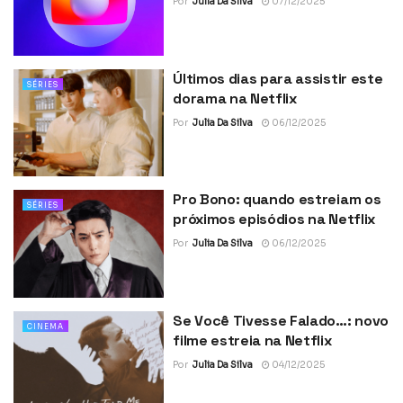
Por
Julia Da Silva
07/12/2025
Últimos dias para assistir este
SÉRIES
dorama na Netflix
Por
Julia Da Silva
06/12/2025
Pro Bono: quando estreiam os
SÉRIES
próximos episódios na Netflix
Por
Julia Da Silva
06/12/2025
Se Você Tivesse Falado…: novo
CINEMA
filme estreia na Netflix
Por
Julia Da Silva
04/12/2025