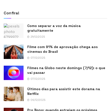
Confira!
Como separar a voz da música
gratuitamente
29/12/2025
Filme com 91% de aprovação chega aos
cinemas do Brasil
07/12/2025
Filmes na Globo neste domingo (7/12): o que
vai passar
07/12/2025
Últimos dias para assistir este dorama na
Netflix
06/12/2025
Pro Bono: quando estreiam os próximos