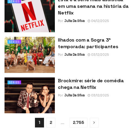
SÉRIES
em uma semana na história da
Netflix
Por
Julia Da Silva
04/12/2025
Ilhados com a Sogra 3ª
SÉRIES
temporada: participantes
Por
Julia Da Silva
03/12/2025
Brockmire: série de comédia
SÉRIES
chega na Netflix
Por
Julia Da Silva
03/12/2025
1
2
…
2.755