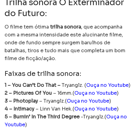
Trilha sonora O Exterminador
do Futuro:
O filme tem ótima
trilha sonora
, que acompanha
com a mesma intensidade este alucinante filme,
onde de fundo sempre surgem barulhos de
batalhas, tiros e tudo mais que completa um bom
filme de ficção/ação.
Faixas de trilha sonora:
1 – You Can’t Do That
–
Tryanglz. (
Ouça no Youtube
)
2 – Pictures Of You
– 16mm.(
Ouça no Youtube
)
3 – Photoplay
– Tryanglz.(
Ouça no Youtube
)
4 – Intimacy
– Linn Van Hek.(
Ouça no Youtube
)
5 – Burnin’ In The Third Degree
-Tryanglz.(
Ouça no
Youtube
)