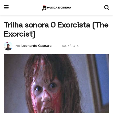
Trilha sonora O Exorcista (The
Exorcist)
Por
Leonardo Caprara
16/03/2013