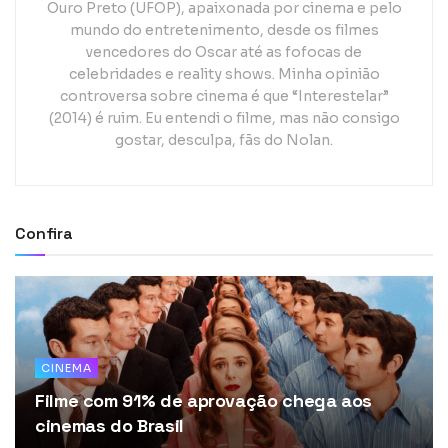
Ouro Preto (UFOP), apaixonada por cinema e pelo
mundo do entretenimento, desde os filmes
vencedores do Oscar até as fofocas de
celebridades e reality shows. Minha opinião
controversa sobre cinema é que “Interestelar”
(2014) é ruim. Eu entendi o filme, mas não consigo
gostar, desculpa, fãs do Nolan.
Confira
CINEMA
Filme com 91% de aprovação chega aos
cinemas do Brasil