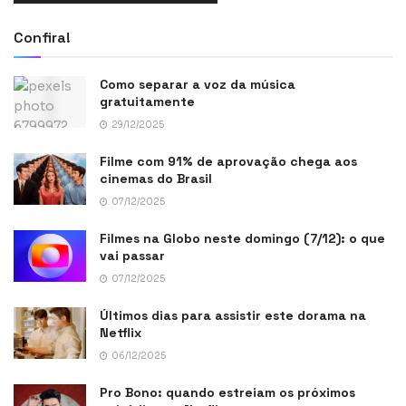
Confira!
Como separar a voz da música
gratuitamente
29/12/2025
Filme com 91% de aprovação chega aos
cinemas do Brasil
07/12/2025
Filmes na Globo neste domingo (7/12): o que
vai passar
07/12/2025
Últimos dias para assistir este dorama na
Netflix
06/12/2025
Pro Bono: quando estreiam os próximos