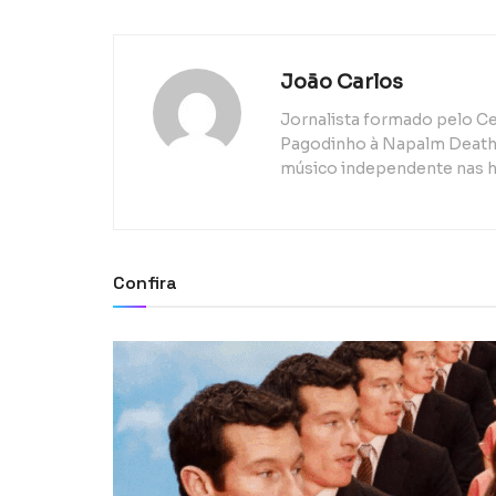
João Carlos
Jornalista formado pelo Ce
Pagodinho à Napalm Death, 
músico independente nas h
Confira