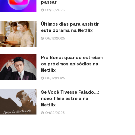
passar
07/12/2025
Últimos dias para assistir
este dorama na Netflix
06/12/2025
Pro Bono: quando estreiam
os próximos episódios na
Netflix
06/12/2025
Se Você Tivesse Falado…:
novo filme estreia na
Netflix
04/12/2025