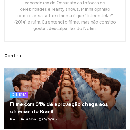
vencedores do Oscar até as fofocas de
celebridades e reality shows. Minha opinião
controversa sobre cinema é que “Interestelar”
(2014) é ruim. Eu entendi o filme, mas não consigo
gostar, desculpa, fãs do Nolan.
Confira
CINEMA
Filme com 91% de aprovação chega aos
cinemas do Brasil
Por
Julia Da Silva
07/12/2025