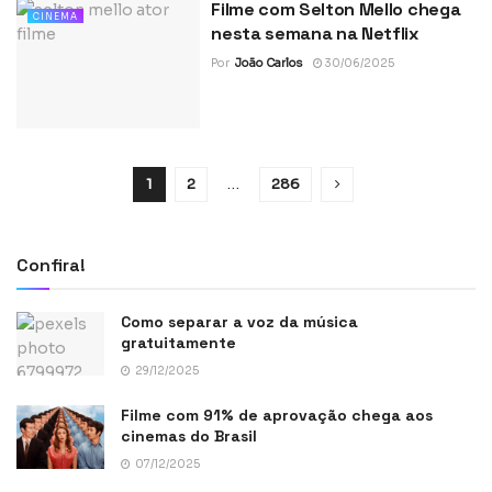
Filme com Selton Mello chega
CINEMA
nesta semana na Netflix
Por
João Carlos
30/06/2025
1
2
…
286
Confira!
Como separar a voz da música
gratuitamente
29/12/2025
Filme com 91% de aprovação chega aos
cinemas do Brasil
07/12/2025