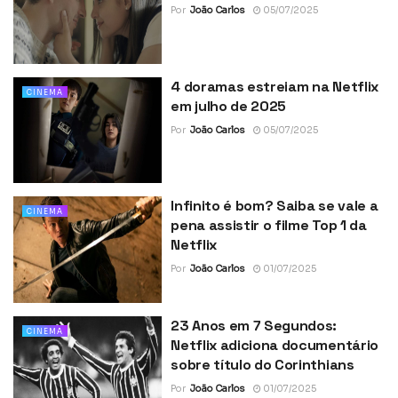
Por
João Carlos
05/07/2025
4 doramas estreiam na Netflix
CINEMA
em julho de 2025
Por
João Carlos
05/07/2025
Infinito é bom? Saiba se vale a
CINEMA
pena assistir o filme Top 1 da
Netflix
Por
João Carlos
01/07/2025
23 Anos em 7 Segundos:
CINEMA
Netflix adiciona documentário
sobre título do Corinthians
Por
João Carlos
01/07/2025