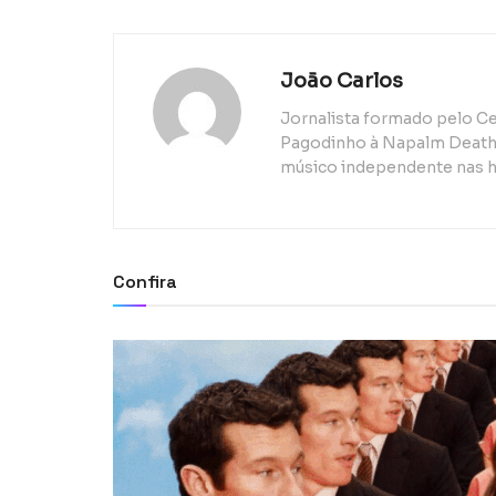
João Carlos
Jornalista formado pelo Ce
Pagodinho à Napalm Death, 
músico independente nas h
Confira