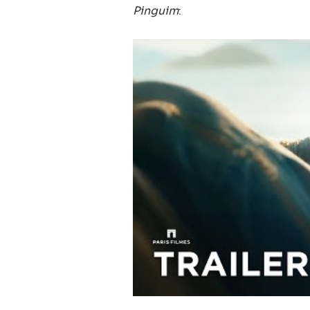
Pinguim
: