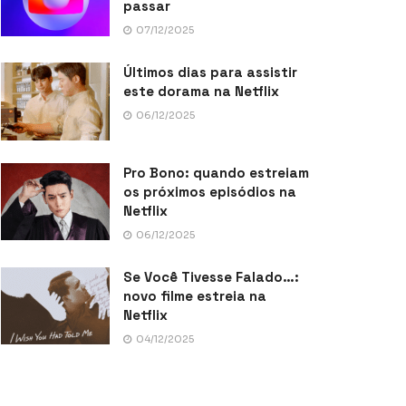
passar
07/12/2025
Últimos dias para assistir
este dorama na Netflix
06/12/2025
Pro Bono: quando estreiam
os próximos episódios na
Netflix
06/12/2025
Se Você Tivesse Falado…:
novo filme estreia na
Netflix
04/12/2025