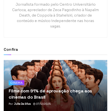
Jornalista formado pelo Centro Universitário
Carioca, apreciador de Zeca Pagodinho à Napalm
Death, de Coppola à Stahelski, criador de
conteúdo e músico independente nas horas
vagas.
Confira
CINEMA
Filme com 91% de aprovação chega aos
cinemas do Brasil
Por
Julia Da Silva
07/12/2025