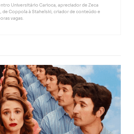
ntro Universitário Carioca, apreciador de Zeca
de Coppola à Stahelski, criador de conteúdo e
oras vagas.