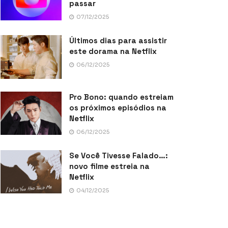
passar
07/12/2025
Últimos dias para assistir
este dorama na Netflix
06/12/2025
Pro Bono: quando estreiam
os próximos episódios na
Netflix
06/12/2025
Se Você Tivesse Falado…:
novo filme estreia na
Netflix
04/12/2025