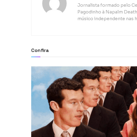
Jornalista formado pelo Ce
Pagodinho à Napalm Death, 
músico independente nas h
Confira