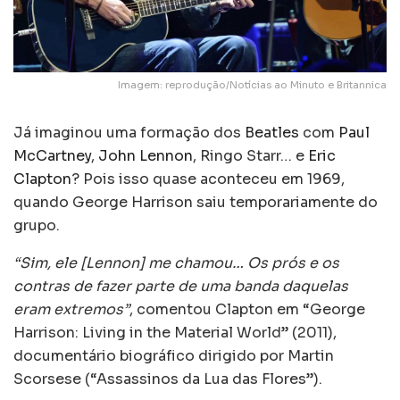
Imagem: reprodução/Notícias ao Minuto e Britannica
Já imaginou uma formação dos
Beatles
com
Paul
McCartney
,
John Lennon
, Ringo Starr… e
Eric
Clapton
? Pois isso quase aconteceu em 1969,
quando George Harrison saiu temporariamente do
grupo.
“Sim, ele [Lennon] me chamou… Os prós e os
contras de fazer parte de uma banda daquelas
eram extremos”
, comentou Clapton em “George
Harrison: Living in the Material World” (2011),
documentário biográfico dirigido por Martin
Scorsese (“Assassinos da Lua das Flores”).