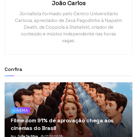
João Carlos
Jornalista formado pelo Centro Universitário
Carioca, apreciador de Zeca Pagodinho à Napalm
Death, de Coppola à Stahelski, criador de
conteúdo e músico independente nas horas
vagas.
Confira
CINEMA
Filme com 91% de aprovação chega aos
cinemas do Brasil
Por
Julia Da Silva
07/12/2025