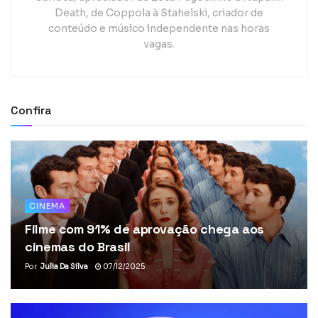
Death, de Coppola à Stahelski, criador de
conteúdo e músico independente nas horas
vagas.
Confira
CINEMA
Filme com 91% de aprovação chega aos
cinemas do Brasil
Por
Julia Da Silva
07/12/2025