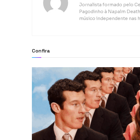
Jornalista formado pelo Ce
Pagodinho à Napalm Death, 
músico independente nas h
Confira