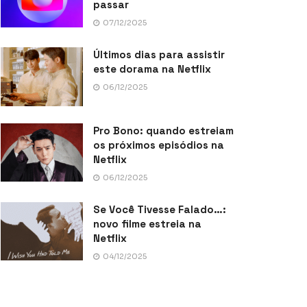
passar
07/12/2025
Últimos dias para assistir
este dorama na Netflix
06/12/2025
Pro Bono: quando estreiam
os próximos episódios na
Netflix
06/12/2025
Se Você Tivesse Falado…:
novo filme estreia na
Netflix
04/12/2025