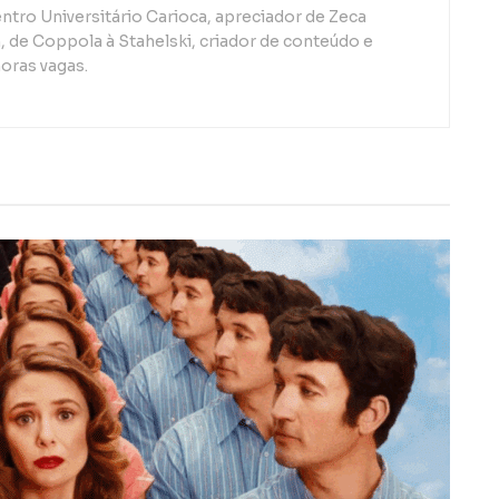
ntro Universitário Carioca, apreciador de Zeca
de Coppola à Stahelski, criador de conteúdo e
oras vagas.