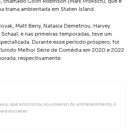
, chamado Colin Robinson (Mark Proksch), que é
a trama ambientada em Staten Island.
Novak, Matt Berry, Natasia Demetriou, Harvey
n Schaal, e nas primeiras temporadas, teve um
pecializada. Durante esse período próspero, foi
ncluindo Melhor Série de Comédia em 2020 e 2022
porada, respectivamente.
auru, que encontrou no universo do entretenimento o
ara escrever.