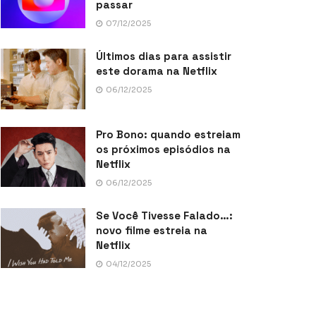
passar
07/12/2025
Últimos dias para assistir
este dorama na Netflix
06/12/2025
Pro Bono: quando estreiam
os próximos episódios na
Netflix
06/12/2025
Se Você Tivesse Falado…:
novo filme estreia na
Netflix
04/12/2025