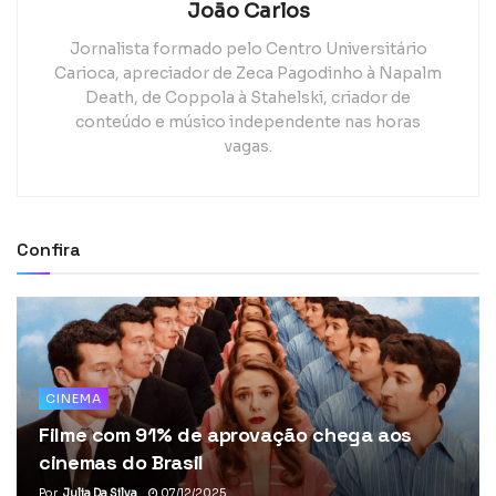
João Carlos
Jornalista formado pelo Centro Universitário
Carioca, apreciador de Zeca Pagodinho à Napalm
Death, de Coppola à Stahelski, criador de
conteúdo e músico independente nas horas
vagas.
Confira
CINEMA
Filme com 91% de aprovação chega aos
cinemas do Brasil
Por
Julia Da Silva
07/12/2025