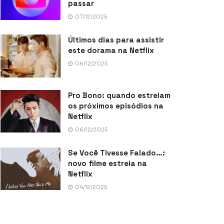
passar
07/12/2025
Últimos dias para assistir
este dorama na Netflix
06/12/2025
Pro Bono: quando estreiam
os próximos episódios na
Netflix
06/12/2025
Se Você Tivesse Falado…:
novo filme estreia na
Netflix
04/12/2025