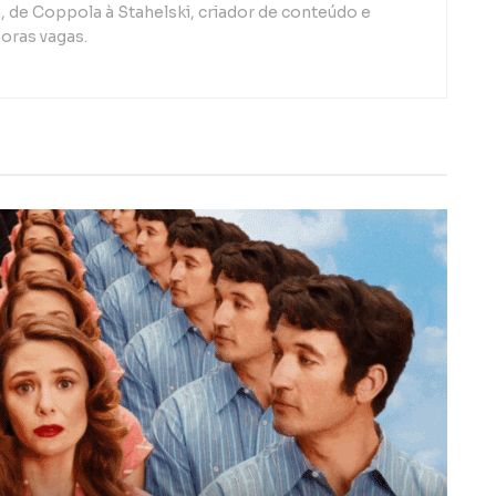
de Coppola à Stahelski, criador de conteúdo e
oras vagas.