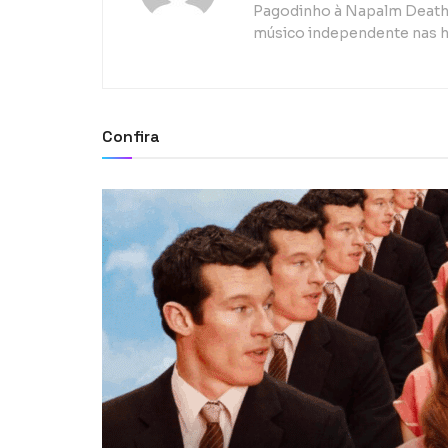
Pagodinho à Napalm Death, 
músico independente nas h
Confira