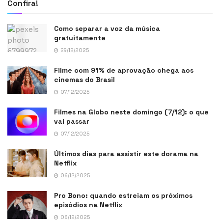
Confira!
Como separar a voz da música
gratuitamente
29/12/2025
Filme com 91% de aprovação chega aos
cinemas do Brasil
07/12/2025
Filmes na Globo neste domingo (7/12): o que
vai passar
07/12/2025
Últimos dias para assistir este dorama na
Netflix
06/12/2025
Pro Bono: quando estreiam os próximos
episódios na Netflix
06/12/2025