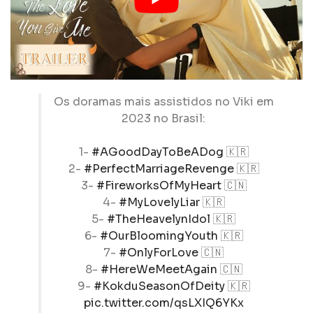
Os doramas mais assistidos no Viki em
2023 no Brasil:
1-
#AGoodDayToBeADog
🇰🇷
2-
#PerfectMarriageRevenge
🇰🇷
3-
#FireworksOfMyHeart
🇨🇳
4-
#MyLovelyLiar
🇰🇷
5-
#TheHeavelynIdol
🇰🇷
6-
#OurBloomingYouth
🇰🇷
7-
#OnlyForLove
🇨🇳
8-
#HereWeMeetAgain
🇨🇳
9-
#KokduSeasonOfDeity
🇰🇷
pic.twitter.com/qsLXIQ6YKx