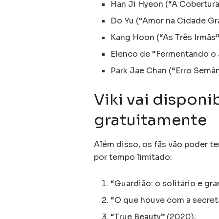
Han Ji Hyeon (“A Cobertura
Do Yu (“Amor na Cidade Gr
Kang Hoon (“As Três Irmãs”
Elenco de “Fermentando o 
Park Jae Chan (“Erro Semân
Viki vai dispon
gratuitamente
Além disso, os fãs vão poder t
por tempo limitado:
“Guardião: o solitário e gr
“O que houve com a secretá
“True Beauty” (2020);