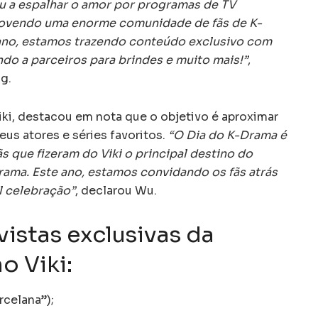
dou a espalhar o amor por programas de TV
movendo uma enorme comunidade de fãs de K-
ano, estamos trazendo conteúdo exclusivo com
indo a parceiros para brindes e muito mais!”
,
g.
iki, destacou em nota que o objetivo é aproximar
us atores e séries favoritos.
“O Dia do K-Drama é
ãs que fizeram do Viki o principal destino do
ama. Este ano, estamos convidando os fãs atrás
l celebração”
, declarou Wu.
vistas exclusivas da
 Viki:
celana”);