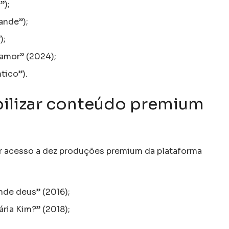
”);
ande”);
);
amor” (2024);
tico”).
ibilizar conteúdo premium
er acesso a dez produções premium da plataforma
ande deus” (2016);
ria Kim?” (2018);