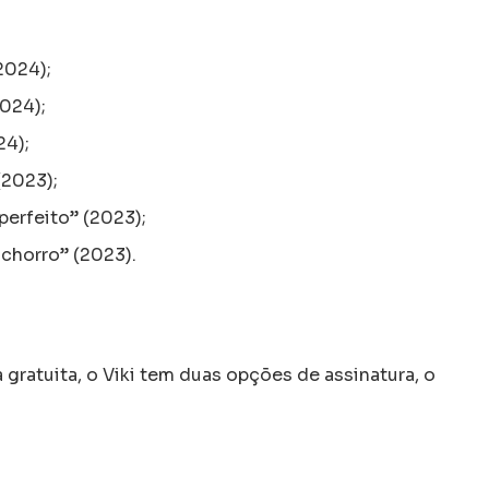
2024);
024);
24);
(2023);
erfeito” (2023);
chorro” (2023).
 gratuita, o Viki tem duas opções de assinatura, o