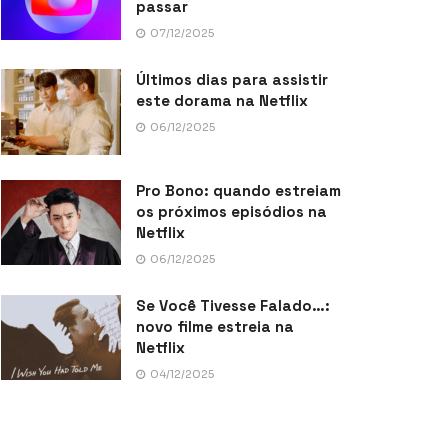
passar
07/12/2025
Últimos dias para assistir
este dorama na Netflix
06/12/2025
Pro Bono: quando estreiam
os próximos episódios na
Netflix
06/12/2025
Se Você Tivesse Falado…:
novo filme estreia na
Netflix
04/12/2025