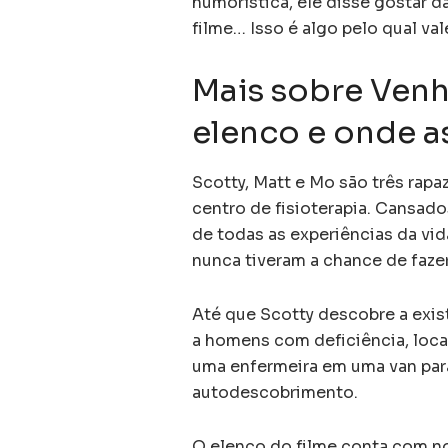
humorística, ele disse gostar d
filme… Isso é algo pelo qual va
Mais sobre Venh
elenco e onde as
Scotty, Matt e Mo são três ra
centro de fisioterapia. Cansad
de todas as experiências da vi
nunca tiveram a chance de faze
Até que Scotty descobre a exi
a homens com deficiência, loca
uma enfermeira em uma van para
autodescobrimento.
O elenco do filme conta com 