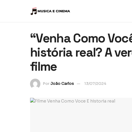
“Venha Como Você
história real? A v
filme
Por
João Carlos
13/07/2024