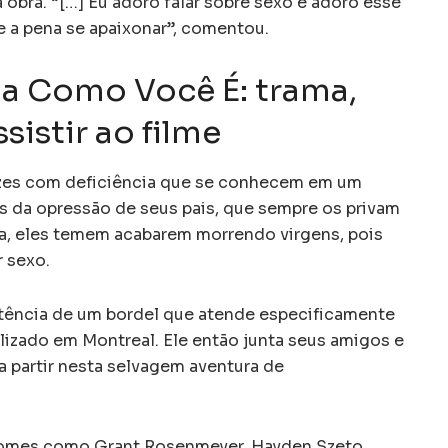
a obra. “[…] Eu adoro falar sobre sexo e adoro esse
le a pena se apaixonar”, comentou.
a Como Você É: trama,
sistir ao filme
pazes com deficiência que se conhecem em um
os da opressão de seus pais, que sempre os privam
da, eles temem acabarem morrendo virgens, pois
r sexo.
stência de um bordel que atende especificamente
lizado em Montreal. Ele então junta seus amigos e
 partir nesta selvagem aventura de
nomes como Grant Rosenmeyer, Hayden Szeto,