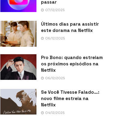
passar
07/12/2025
Últimos dias para assistir
este dorama na Netflix
06/12/2025
Pro Bono: quando estreiam
os próximos episódios na
Netflix
06/12/2025
Se Você Tivesse Falado…:
novo filme estreia na
Netflix
04/12/2025