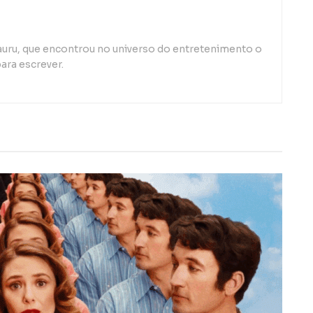
auru, que encontrou no universo do entretenimento o
ara escrever.