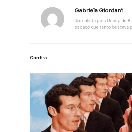
Gabriela Giordani
Jornalista pela Unesp de B
espaço que tanto buscava p
Confira