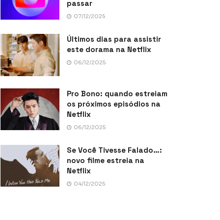
passar
07/12/2025
Últimos dias para assistir
este dorama na Netflix
06/12/2025
Pro Bono: quando estreiam
os próximos episódios na
Netflix
06/12/2025
Se Você Tivesse Falado…:
novo filme estreia na
Netflix
04/12/2025