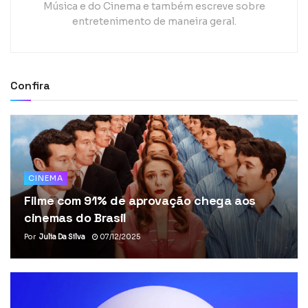
Música e do Cinema e também escreve sobre
entretenimento de maneira geral.
Confira
CINEMA
Filme com 91% de aprovação chega aos
cinemas do Brasil
Por
Julia Da Silva
07/12/2025