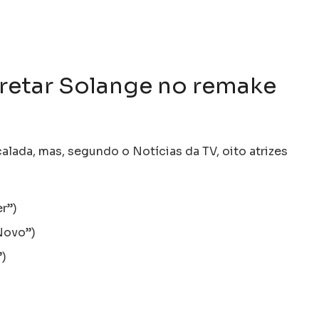
retar Solange no remake
lada, mas, segundo o Notícias da TV, oito atrizes
r”)
Novo”)
”)
)