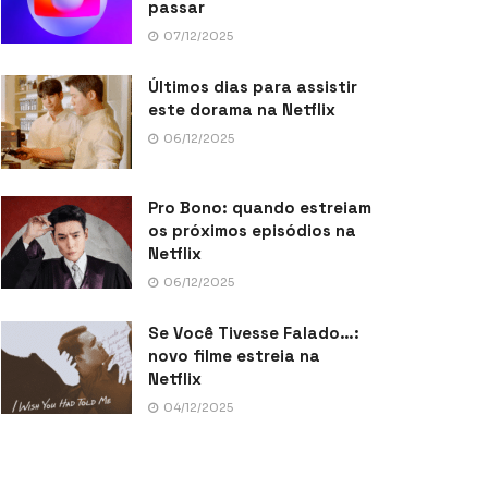
passar
07/12/2025
Últimos dias para assistir
este dorama na Netflix
06/12/2025
Pro Bono: quando estreiam
os próximos episódios na
Netflix
06/12/2025
Se Você Tivesse Falado…:
novo filme estreia na
Netflix
04/12/2025