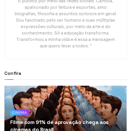
o público por meio das redes sociais. Carioca,
apaixonado por leitura e esportes, amo
biografias, filosofia e assuntos curiosos em geral.
Sou fascinado pelo ser humano e suas múltiplas
expressões culturais, por meio da arte e do
conhecimento. Só a educação transforma.
Transformou a minha vida e é essa a mensagem
que quero levar a todos. "
Confira
CINEMA
Filme com 91% de aprovação chega aos
cinemas do Brasil