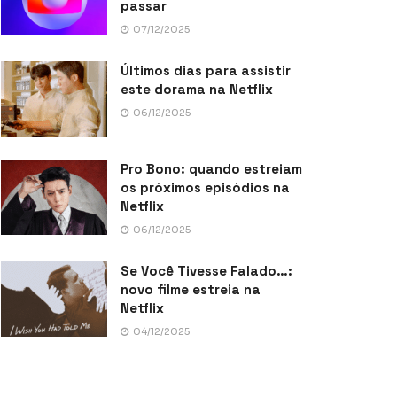
passar
07/12/2025
Últimos dias para assistir
este dorama na Netflix
06/12/2025
Pro Bono: quando estreiam
os próximos episódios na
Netflix
06/12/2025
Se Você Tivesse Falado…:
novo filme estreia na
Netflix
04/12/2025