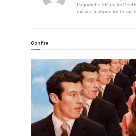
Pagodinho à Napalm Death, 
músico independente nas h
Confira