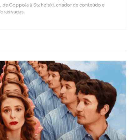
de Coppola à Stahelski, criador de conteúdo e
oras vagas.