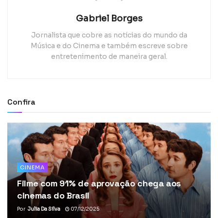
Gabriel Borges
Jornalista que cobre as notícias do mundo da
Música e do Cinema e também escreve sobre
entretenimento de maneira geral.
Confira
CINEMA
Filme com 91% de aprovação chega aos
cinemas do Brasil
Por
Julia Da Silva
07/12/2025