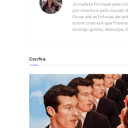
Jornalista formada pela Un
por cinema e pelo mundo d
Oscar até as fofocas de ce
sobre cinema é que “Interes
consigo gostar, desculpa, f
Confira