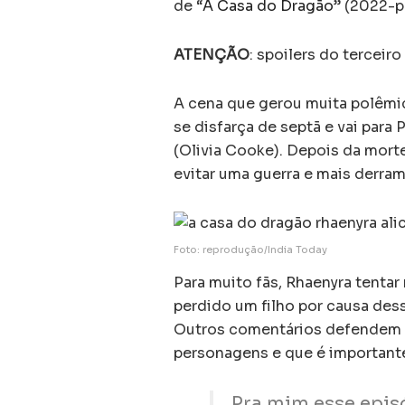
de “
A Casa do Dragão
” (2022-p
ATENÇÃO
: spoilers do tercei
A cena que gerou muita polêmi
se disfarça de septã e vai para
(Olivia Cooke). Depois da morte
evitar uma guerra e mais derr
Foto: reprodução/India Today
Para muito fãs, Rhaenyra tentar
perdido um filho por causa des
Outros comentários defendem q
personagens e que é importante
Pra mim esse epis