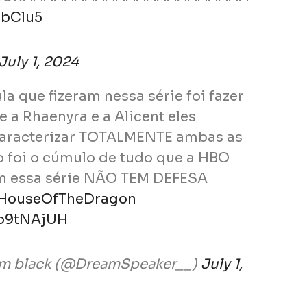
EbClu5
July 1, 2024
la que fizeram nessa série foi fazer
e a Rhaenyra e a Alicent eles
aracterizar TOTALMENTE ambas as
o foi o cúmulo de tudo que a HBO
m essa série NÃO TEM DEFESA
HouseOfTheDragon
po9tNAjUH
eam black (@DreamSpeaker__)
July 1,