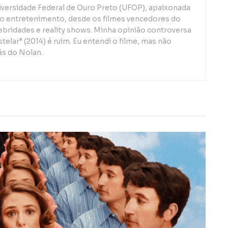
iversidade Federal de Ouro Preto (UFOP), apaixonada
o entretenimento, desde os filmes vencedores do
lebridades e reality shows. Minha opinião controversa
telar” (2014) é ruim. Eu entendi o filme, mas não
ãs do Nolan.