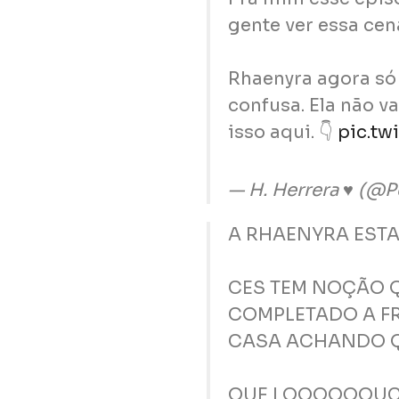
gente ver essa cen
Rhaenyra agora só 
confusa. Ela não va
isso aqui. 👇
pic.tw
— H. Herrera ♥️ (@P
A RHAENYRA ESTA
CES TEM NOÇÃO Q
COMPLETADO A FR
CASA ACHANDO Q
QUE LOOOOOOU