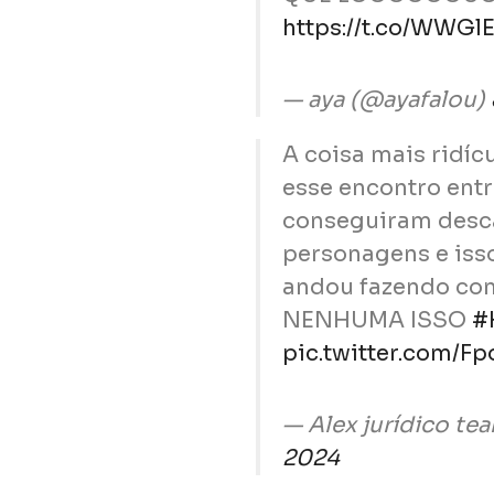
https://t.co/WWGl
— aya (@ayafalou)
A coisa mais ridícu
esse encontro entr
conseguiram desc
personagens e iss
andou fazendo co
NENHUMA ISSO
#
pic.twitter.com/F
— Alex jurídico t
2024