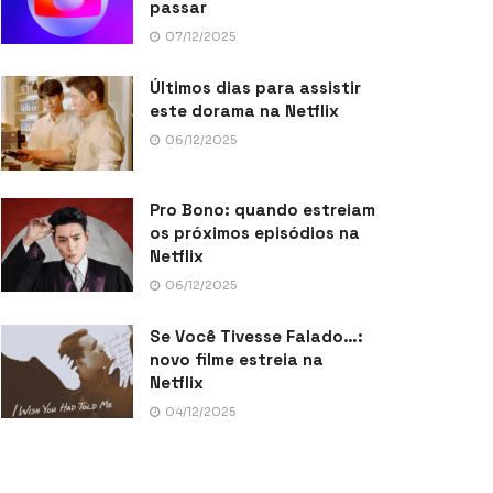
passar
07/12/2025
Últimos dias para assistir
este dorama na Netflix
06/12/2025
Pro Bono: quando estreiam
os próximos episódios na
Netflix
06/12/2025
Se Você Tivesse Falado…:
novo filme estreia na
Netflix
04/12/2025