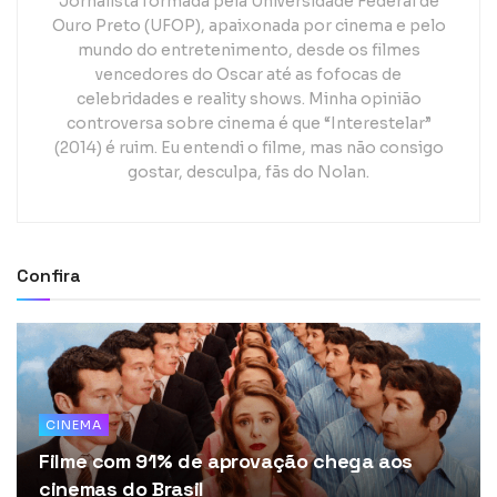
Jornalista formada pela Universidade Federal de
Ouro Preto (UFOP), apaixonada por cinema e pelo
mundo do entretenimento, desde os filmes
vencedores do Oscar até as fofocas de
celebridades e reality shows. Minha opinião
controversa sobre cinema é que “Interestelar”
(2014) é ruim. Eu entendi o filme, mas não consigo
gostar, desculpa, fãs do Nolan.
Confira
CINEMA
Filme com 91% de aprovação chega aos
cinemas do Brasil