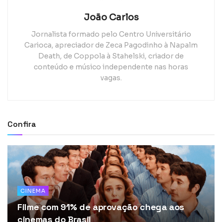
João Carlos
Jornalista formado pelo Centro Universitário
Carioca, apreciador de Zeca Pagodinho à Napalm
Death, de Coppola à Stahelski, criador de
conteúdo e músico independente nas horas
vagas.
Confira
CINEMA
Filme com 91% de aprovação chega aos
cinemas do Brasil