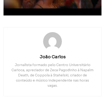
João Carlos
Jornalista formado pelo Centro Universitário
Carioca, apreciador de Zeca Pagodinho à Napalm
Death, de Coppola à Stahelski, criador de
conteúdo e músico independente nas horas
vagas.