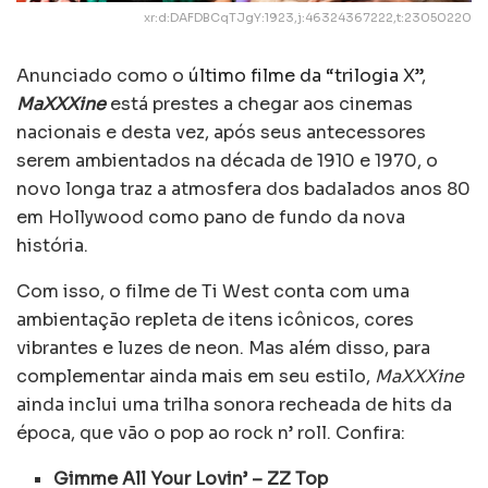
xr:d:DAFDBCqTJgY:1923,j:46324367222,t:23050220
Anunciado como o
último filme da “trilogia X”
,
MaXXXine
está prestes a chegar aos cinemas
nacionais e desta vez, após seus antecessores
serem ambientados na década de 1910 e 1970, o
novo longa traz a atmosfera dos badalados anos 80
em Hollywood como pano de fundo da nova
história.
Com isso, o filme de Ti West conta com uma
ambientação repleta de itens icônicos, cores
vibrantes e luzes de neon. Mas além disso, para
complementar ainda mais em seu estilo,
MaXXXine
ainda inclui uma trilha sonora recheada de hits da
época, que vão o pop ao rock n’ roll. Confira:
Gimme All Your Lovin’ – ZZ Top