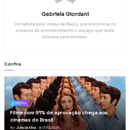
Gabriela Giordani
Jornalista pela Unesp de Bauru, que encontrou no
universo do entretenimento o espaço que tanto
buscava para escrever.
Confira
CINEMA
Filme com 91% de aprovação chega aos
cinemas do Brasil
Por
Julia Da Silva
07/12/2025