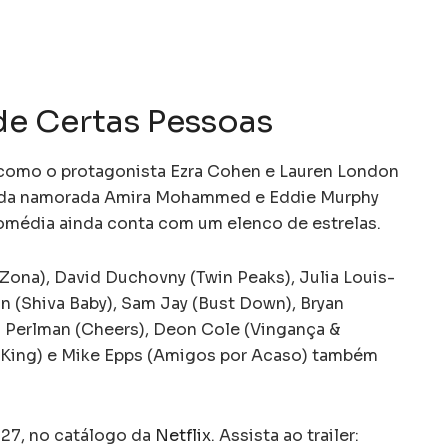
 de Certas Pessoas
 como o protagonista Ezra Cohen e Lauren London
l da namorada Amira Mohammed e Eddie Murphy
comédia ainda conta com um elenco de estrelas.
na), David Duchovny (Twin Peaks), Julia Louis-
n (Shiva Baby), Sam Jay (Bust Down), Bryan
a Perlman (Cheers), Deon Cole (Vingança &
a King) e Mike Epps (Amigos por Acaso) também
a 27, no catálogo da
Netflix
. Assista ao trailer: