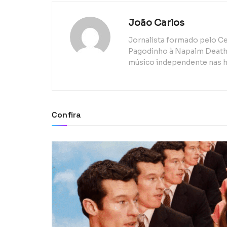
João Carlos
Jornalista formado pelo Ce
Pagodinho à Napalm Death, 
músico independente nas h
Confira