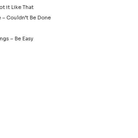
Got it Like That
ce – Couldn’t Be Done
h
ngs – Be Easy