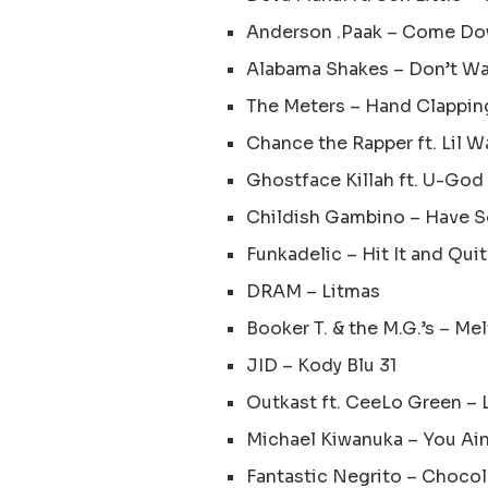
Anderson .Paak – Come D
Alabama Shakes – Don’t Wa
The Meters – Hand Clappi
Chance the Rapper ft. Lil 
Ghostface Killah ft. U-Go
Childish Gambino – Have 
Funkadelic – Hit It and Quit 
DRAM – Litmas
Booker T. & the M.G.’s – Me
JID – Kody Blu 31
Outkast ft. CeeLo Green – 
Michael Kiwanuka – You Ain
Fantastic Negrito – Choco