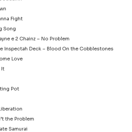
own
nna Fight
ng Song
Wayne e 2 Chainz – No Problem
d e Inspectah Deck – Blood On the Cobblestones
Some Love
It
lting Pot
Liberation
’t the Problem
late Samurai