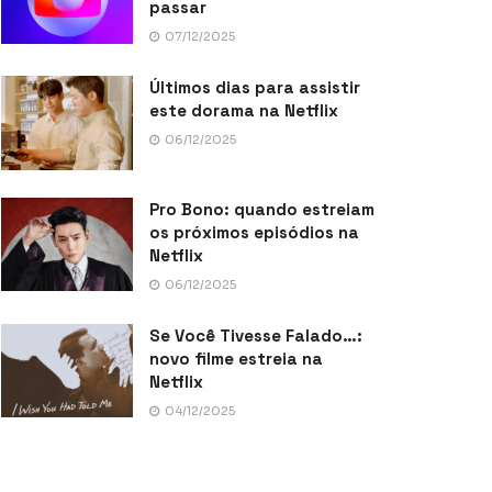
passar
07/12/2025
Últimos dias para assistir
este dorama na Netflix
06/12/2025
Pro Bono: quando estreiam
os próximos episódios na
Netflix
06/12/2025
Se Você Tivesse Falado…:
novo filme estreia na
Netflix
04/12/2025