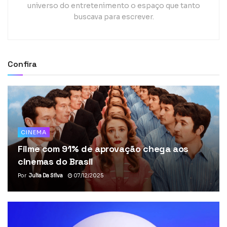
universo do entretenimento o espaço que tanto
buscava para escrever.
Confira
CINEMA
Filme com 91% de aprovação chega aos
cinemas do Brasil
Por
Julia Da Silva
07/12/2025