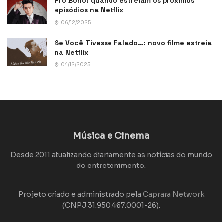
Pro Bono: quando estreiam os próximos
episódios na Netflix
06/12/2025
Se Você Tivesse Falado…: novo filme estreia
na Netflix
04/12/2025
Música e Cinema
Desde 2011 atualizando diariamente as notícias do mundo
do entretenimento.
Projeto criado e administrado pela
Caprara Network
(CNPJ 31.950.467.0001-26).