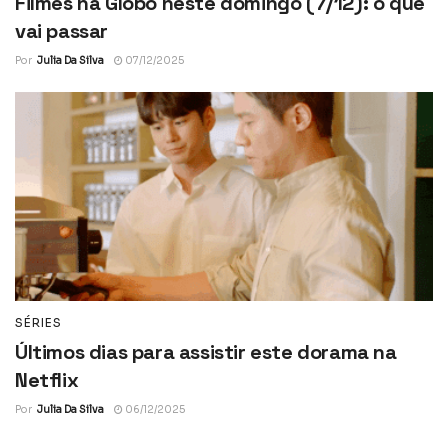
Filmes na Globo neste domingo (7/12): o que
vai passar
Por
Julia Da Silva
07/12/2025
SÉRIES
Últimos dias para assistir este dorama na
Netflix
Por
Julia Da Silva
06/12/2025