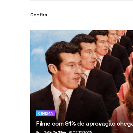
Confira
CINEMA
Filme com 91% de aprovação chega 
Por
Julia Da Silva
07/12/2025