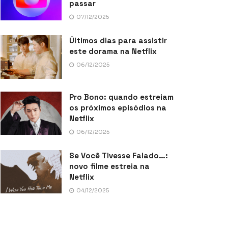
passar
07/12/2025
Últimos dias para assistir
este dorama na Netflix
06/12/2025
Pro Bono: quando estreiam
os próximos episódios na
Netflix
06/12/2025
Se Você Tivesse Falado…:
novo filme estreia na
Netflix
04/12/2025