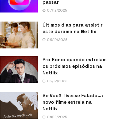
passar
07/12/2025
Últimos dias para assistir
este dorama na Netflix
06/12/2025
Pro Bono: quando estreiam
os próximos episódios na
Netflix
06/12/2025
Se Você Tivesse Falado…:
novo filme estreia na
Netflix
04/12/2025