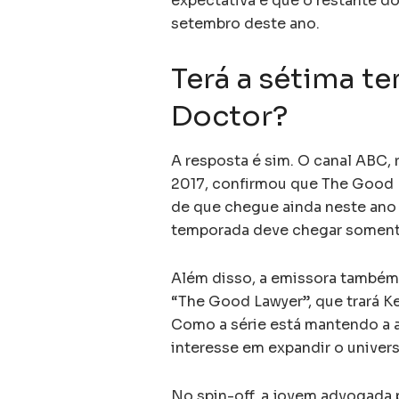
expectativa é que o restante d
setembro deste ano.
Terá a sétima 
Doctor?
A resposta é sim. O canal ABC,
2017, confirmou que The Good 
de que chegue ainda neste ano 
temporada deve chegar somen
Além disso, a emissora também
“The Good Lawyer”, que trará 
Como a série está mantendo a a
interesse em expandir o univers
No spin-off, a jovem advogada 