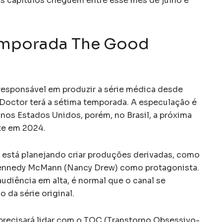
os capítulos cheguem entre esse mês de julho e
temporada The Good
 responsável em produzir a série médica desde
Doctor terá a sétima temporada. A especulação é
nos Estados Unidos, porém, no Brasil, a próxima
te em 2024.
 está planejando criar produções derivadas, como
Kennedy McMann (Nancy Drew) como protagonista.
udiência em alta, é normal que o canal se
o da série original.
precisará lidar com o TOC (Transtorno Obsessivo-