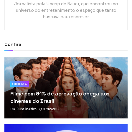
Jornalista pela Unesp de Bauru, que encontrou no
universo do entretenimento o espaço que tanto
buscava para escrever.
Confira
CINEMA
Filme com 91% de aprovação chega aos
cinemas do Brasil
Por
Julia Da Silva
07/12/2025