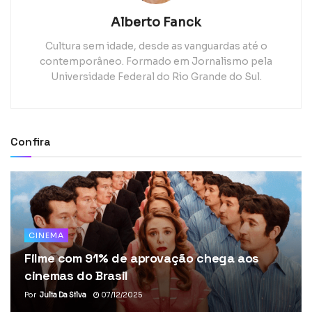
Alberto Fanck
Cultura sem idade, desde as vanguardas até o
contemporâneo. Formado em Jornalismo pela
Universidade Federal do Rio Grande do Sul.
Confira
CINEMA
Filme com 91% de aprovação chega aos
cinemas do Brasil
Por
Julia Da Silva
07/12/2025