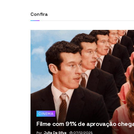
Confira
CINEMA
Filme com 91% de aprovação chega 
Por
Julia Da Silva
07/12/2025