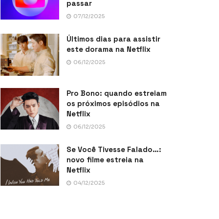
passar
07/12/2025
Últimos dias para assistir
este dorama na Netflix
06/12/2025
Pro Bono: quando estreiam
os próximos episódios na
Netflix
06/12/2025
Se Você Tivesse Falado…:
novo filme estreia na
Netflix
04/12/2025