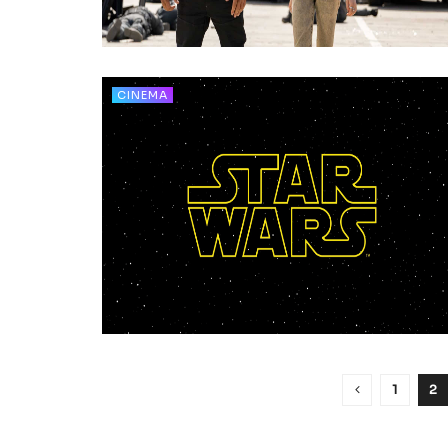
CINEMA
1
2