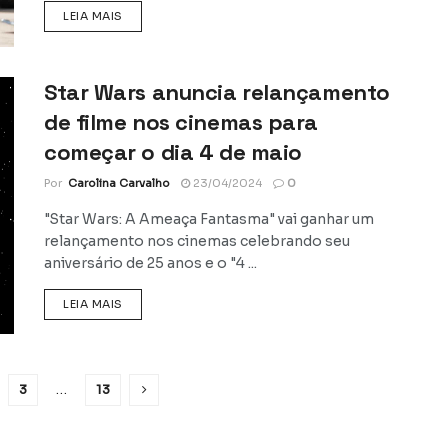
DETAILS
LEIA MAIS
Star Wars anuncia relançamento
de filme nos cinemas para
começar o dia 4 de maio
Por
Carolina Carvalho
23/04/2024
0
"Star Wars: A Ameaça Fantasma" vai ganhar um
relançamento nos cinemas celebrando seu
aniversário de 25 anos e o "4 ...
DETAILS
LEIA MAIS
3
…
13