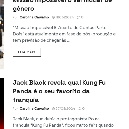
gênero
Por
Carolina Carvalho
11/06/2024
0
"Missão Impossível 8: Acerto de Contas Parte
Dois" está atualmente em fase de pós-produção e
tem previsão de chegar às ...
DETAILS
LEIA MAIS
Jack Black revela qual Kung Fu
Panda é o seu favorito da
franquia
Por
Carolina Carvalho
27/05/2024
0
Jack Black, que dubla o protagonista Po na
franquia "Kung Fu Panda", ficou muito feliz quando