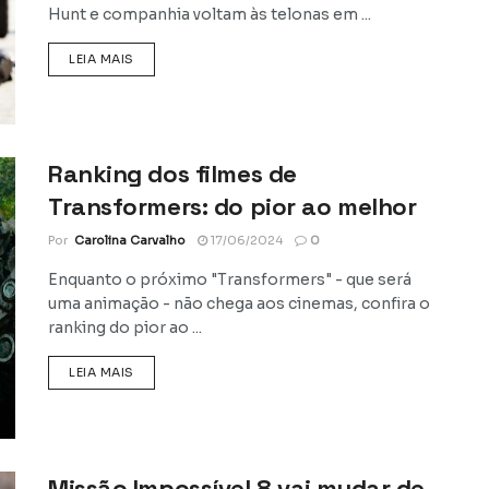
Hunt e companhia voltam às telonas em ...
DETAILS
LEIA MAIS
Ranking dos filmes de
Transformers: do pior ao melhor
Por
Carolina Carvalho
17/06/2024
0
Enquanto o próximo "Transformers" - que será
uma animação - não chega aos cinemas, confira o
ranking do pior ao ...
DETAILS
LEIA MAIS
Missão Impossível 8 vai mudar de