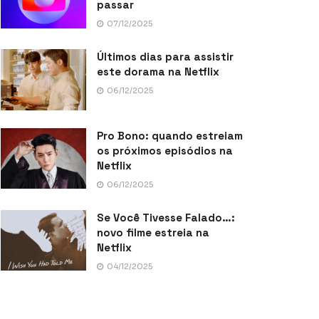
passar
07/12/2025
Últimos dias para assistir
este dorama na Netflix
06/12/2025
Pro Bono: quando estreiam
os próximos episódios na
Netflix
06/12/2025
Se Você Tivesse Falado…:
novo filme estreia na
Netflix
04/12/2025