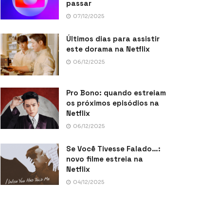
passar
07/12/2025
Últimos dias para assistir
este dorama na Netflix
06/12/2025
Pro Bono: quando estreiam
os próximos episódios na
Netflix
06/12/2025
Se Você Tivesse Falado…:
novo filme estreia na
Netflix
04/12/2025