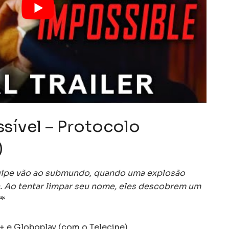
ssível – Protocolo
)
quipe vão ao submundo, quando uma explosão
a. Ao tentar limpar seu nome, eles descobrem um
”
*
+ e Globoplay (com o Telecine).