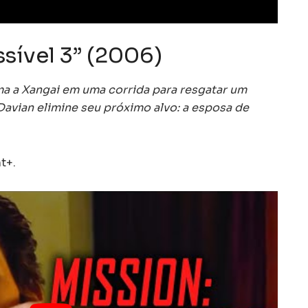
sível 3” (2006)
ma a Xangai em uma corrida para resgatar um
Davian elimine seu próximo alvo: a esposa de
t+.