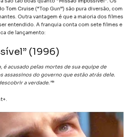
a são tão boas quanto “
Missão Impossível
“. Os
ndo
Tom Cruise
(“Top Gun”) são pura diversão, com
nantes. Outra vantagem é que a maioria dos filmes
er entendido. A franquia conta com sete filmes e
ca de lançamento:
sível” (1996)
, é acusado pelas mortes de sua equipe de
s assassinos do governo que estão atrás dele.
descobrir a verdade.”
*
t+.