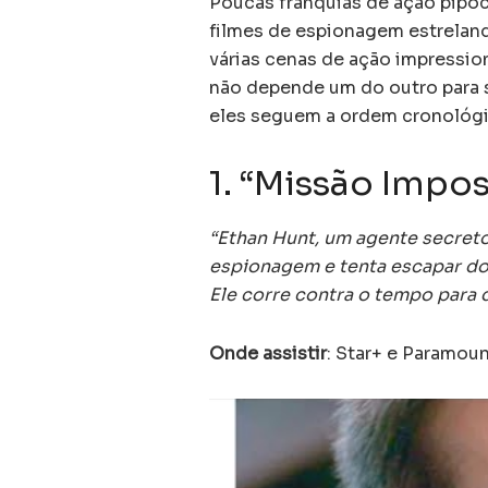
Poucas franquias de ação pipoc
filmes de espionagem estrela
várias cenas de ação impressio
não depende um do outro para s
eles seguem a ordem cronológi
1. “Missão Impos
“Ethan Hunt, um agente secreto
espionagem e tenta escapar do
Ele corre contra o tempo para 
Onde assistir
: Star+ e Paramoun