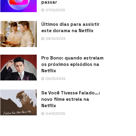
passar
07/12/2025
Últimos dias para assistir
este dorama na Netflix
06/12/2025
Pro Bono: quando estreiam
os próximos episódios na
Netflix
06/12/2025
Se Você Tivesse Falado…:
novo filme estreia na
Netflix
04/12/2025