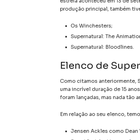
estreia aconteceu em 13 de se
produção principal, também tiv
Os Winchesters;
Supernatural: The Animatio
Supernatural: Bloodlines.
Elenco de Super
Como citamos anteriormente,
uma incrível duração de 15 an
foram lançadas, mas nada tão an
Em relação ao seu elenco, temo
Jensen Ackles como Dean 