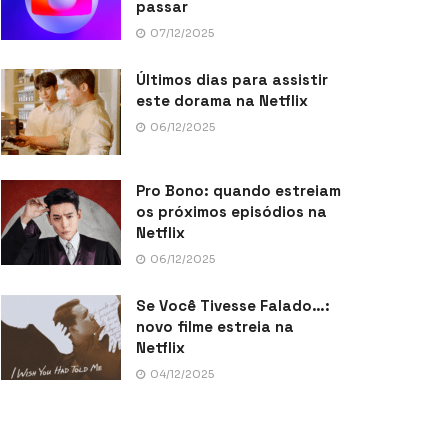
passar
07/12/2025
Últimos dias para assistir
este dorama na Netflix
06/12/2025
Pro Bono: quando estreiam
os próximos episódios na
Netflix
06/12/2025
Se Você Tivesse Falado…:
novo filme estreia na
Netflix
04/12/2025