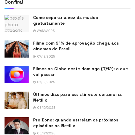
Confira!
Como separar a voz da música
gratuitamente
29/12/2025
Filme com 91% de aprovação chega aos
cinemas do Brasil
07/12/2025
Filmes na Globo neste domingo (7/12): o que
vai passar
07/12/2025
Últimos dias para assistir este dorama na
Netflix
06/12/2025
Pro Bono: quando estreiam os próximos
episódios na Netflix
06/12/2025