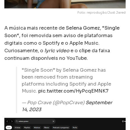
Foto: reprodução/Just Jared
A música mais recente de
Selena Gomez
, “
Single
Soon
“, foi removida sem aviso de plataformas
digitais como o Spotify e o Apple Music.
Curiosamente, o
lyric video
e o
clipe
da faixa
continuam disponíveis no YouTube.
“Single Soon” by Selena Gomez has
been removed from streaming
platforms including Spotify and Apple
Music.
pic.twitter.com/HyPcqEMNK7
— Pop Crave (@PopCrave)
September
14, 2023