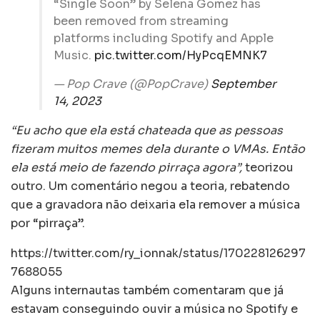
“Single Soon” by Selena Gomez has
been removed from streaming
platforms including Spotify and Apple
Music.
pic.twitter.com/HyPcqEMNK7
— Pop Crave (@PopCrave)
September
14, 2023
“Eu acho que ela está chateada que as pessoas
fizeram muitos memes dela durante o VMAs. Então
ela está meio de fazendo pirraça agora”,
teorizou
outro. Um comentário negou a teoria, rebatendo
que a gravadora não deixaria ela remover a música
por “pirraça”.
https://twitter.com/ry_ionnak/status/170228126297
7688055
Alguns internautas também comentaram que já
estavam conseguindo ouvir a música no Spotify e