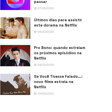
passar
07/12/2025
Últimos dias para assistir
este dorama na Netflix
06/12/2025
Pro Bono: quando estreiam
os próximos episódios na
Netflix
06/12/2025
Se Você Tivesse Falado…:
novo filme estreia na
Netflix
04/12/2025